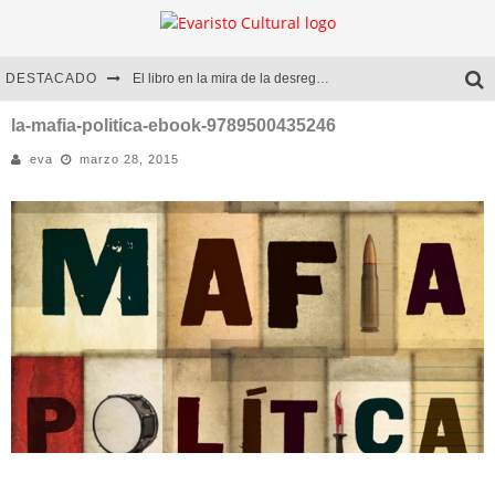
DESTACADO
El libro en la mira de la desregulación
Marcelo Rubio | El llovedor
la-mafia-politica-ebook-9789500435246
eva
marzo 28, 2015
Diego Meret | Hotel Acapulco
Alejandra Correa | La nieve