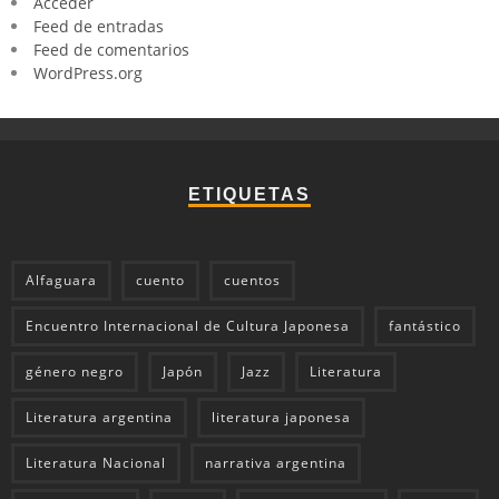
Acceder
Feed de entradas
Feed de comentarios
WordPress.org
ETIQUETAS
Alfaguara
cuento
cuentos
Encuentro Internacional de Cultura Japonesa
fantástico
género negro
Japón
Jazz
Literatura
Literatura argentina
literatura japonesa
Literatura Nacional
narrativa argentina