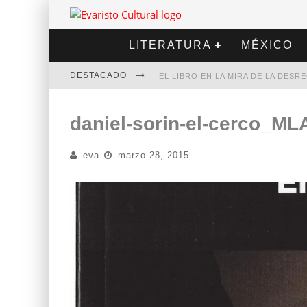
LITERATURA
MÉXICO
DESTACADO
EL LIBRO EN LA MIRA DE LA DES
MARCELO RUBIO | EL LLOVEDOR
daniel-sorin-el-cerco_M
DIEGO MERET | HOTEL ACAPULCO
eva
marzo 28, 2015
ALEJANDRA CORREA | LA NIEVE