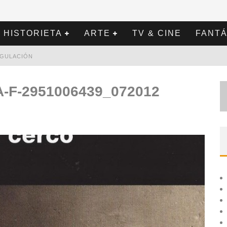
HISTORIETA
ARTE
TV & CINE
FANTÁ
REGULACIÓN
LA-F-2951006439_072012