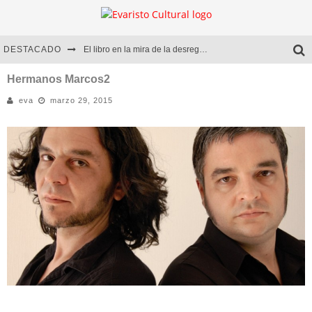
DESTACADO
El libro en la mira de la desregulación
Marcelo Rubio | El llovedor
Hermanos Marcos2
eva
marzo 29, 2015
Diego Meret | Hotel Acapulco
Alejandra Correa | La nieve