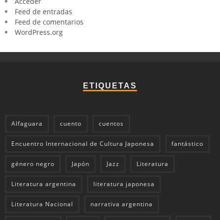
Acceder
Feed de entradas
Feed de comentarios
WordPress.org
ETIQUETAS
Alfaguara
cuento
cuentos
Encuentro Internacional de Cultura Japonesa
fantástico
género negro
Japón
Jazz
Literatura
Literatura argentina
literatura japonesa
Literatura Nacional
narrativa argentina