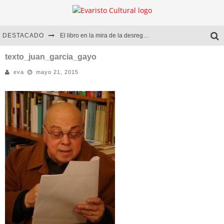
DESTACADO
El libro en la mira de la desregulación
Marcelo Rubio | El llovedor
texto_juan_garcia_gayo
eva
mayo 21, 2015
Diego Meret | Hotel Acapulco
Alejandra Correa | La nieve