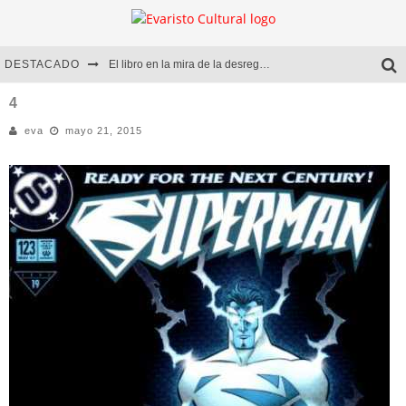
DESTACADO
El libro en la mira de la desregulación
Marcelo Rubio | El llovedor
4
eva
mayo 21, 2015
Diego Meret | Hotel Acapulco
Alejandra Correa | La nieve