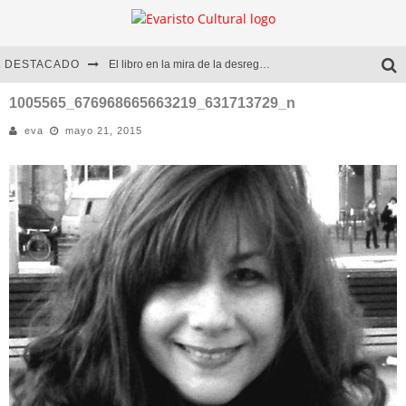
DESTACADO
El libro en la mira de la desregulación
Marcelo Rubio | El llovedor
1005565_676968665663219_631713729_n
eva
mayo 21, 2015
Diego Meret | Hotel Acapulco
Alejandra Correa | La nieve