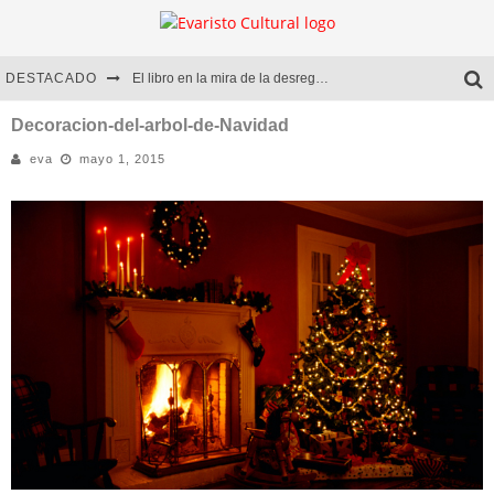
DESTACADO
El libro en la mira de la desregulación
Marcelo Rubio | El llovedor
Decoracion-del-arbol-de-Navidad
eva
mayo 1, 2015
Diego Meret | Hotel Acapulco
Alejandra Correa | La nieve