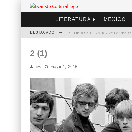
LITERATURA
MÉXICO
DESTACADO
EL LIBRO EN LA MIRA DE LA DES
MARCELO RUBIO | EL LLOVEDOR
2 (1)
DIEGO MERET | HOTEL ACAPULCO
eva
mayo 1, 2016
ALEJANDRA CORREA | LA NIEVE