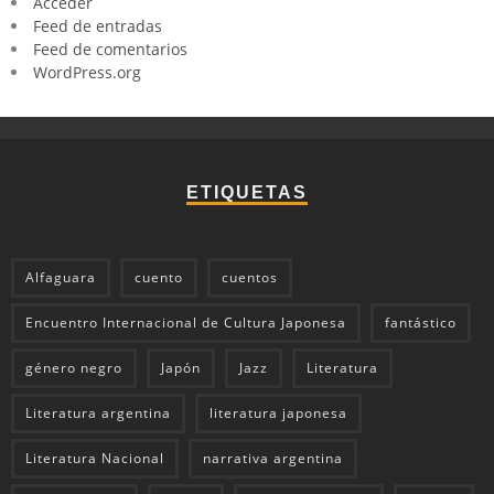
Acceder
Feed de entradas
Feed de comentarios
WordPress.org
ETIQUETAS
Alfaguara
cuento
cuentos
Encuentro Internacional de Cultura Japonesa
fantástico
género negro
Japón
Jazz
Literatura
Literatura argentina
literatura japonesa
Literatura Nacional
narrativa argentina