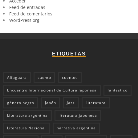
Acceder
Feed de entradas
Feed de comentarios
WordPress.org
ETIQUETAS
Alfaguara
cuento
cuentos
Encuentro Internacional de Cultura Japonesa
fantástico
género negro
Japón
Jazz
Literatura
Literatura argentina
literatura japonesa
Literatura Nacional
narrativa argentina