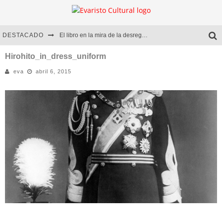
DESTACADO
El libro en la mira de la desregulación
Marcelo Rubio | El llovedor
Hirohito_in_dress_uniform
eva
abril 6, 2015
Diego Meret | Hotel Acapulco
Alejandra Correa | La nieve