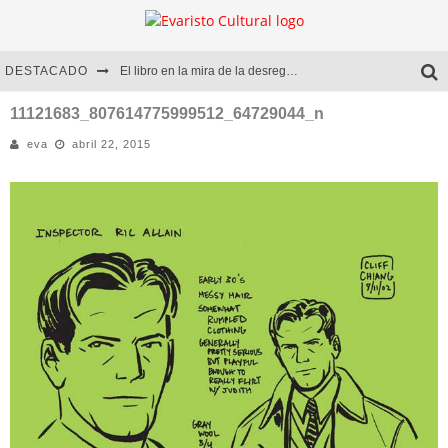
DESTACADO
El libro en la mira de la desregulación
Marcelo Rubio | El llovedor
11121683_807614775999512_64729044_n
eva
abril 22, 2015
Diego Meret | Hotel Acapulco
Alejandra Correa | La nieve