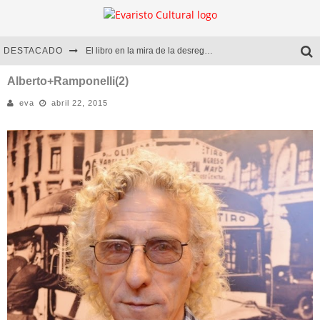
DESTACADO
El libro en la mira de la desregulación
Marcelo Rubio | El llovedor
Alberto+Ramponelli(2)
eva
abril 22, 2015
Diego Meret | Hotel Acapulco
Alejandra Correa | La nieve