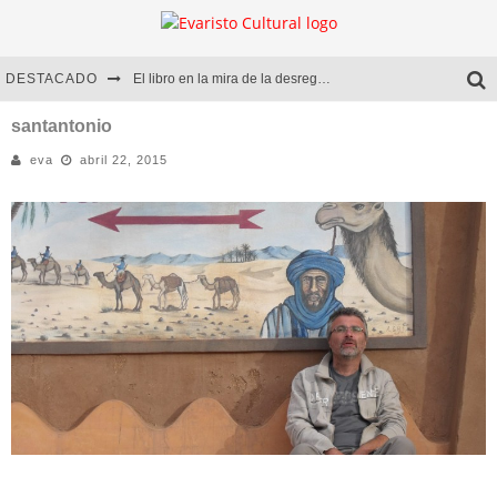
DESTACADO
El libro en la mira de la desregulación
Marcelo Rubio | El llovedor
santantonio
eva
abril 22, 2015
Diego Meret | Hotel Acapulco
Alejandra Correa | La nieve