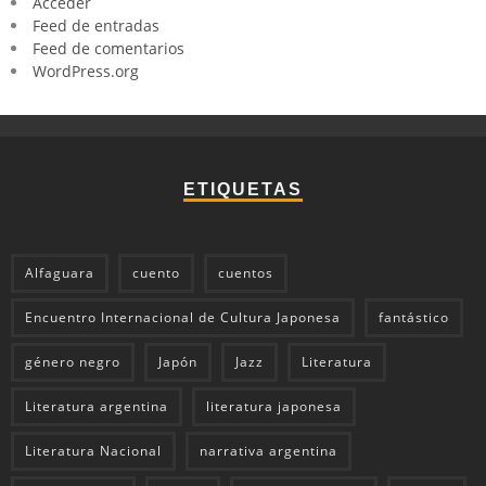
Acceder
Feed de entradas
Feed de comentarios
WordPress.org
ETIQUETAS
Alfaguara
cuento
cuentos
Encuentro Internacional de Cultura Japonesa
fantástico
género negro
Japón
Jazz
Literatura
Literatura argentina
literatura japonesa
Literatura Nacional
narrativa argentina