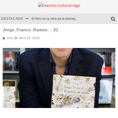
DESTACADO
El libro en la mira de la desregulación
Marcelo Rubio | El llovedor
Jorge_Franco_Ramos_-_01
eva
abril 24, 2015
Diego Meret | Hotel Acapulco
Alejandra Correa | La nieve