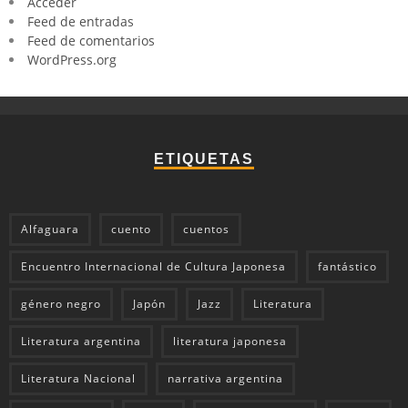
Acceder
Feed de entradas
Feed de comentarios
WordPress.org
ETIQUETAS
Alfaguara
cuento
cuentos
Encuentro Internacional de Cultura Japonesa
fantástico
género negro
Japón
Jazz
Literatura
Literatura argentina
literatura japonesa
Literatura Nacional
narrativa argentina