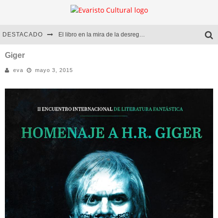
DESTACADO
El libro en la mira de la desregulación
Marcelo Rubio | El llovedor
Giger
eva
mayo 3, 2015
Diego Meret | Hotel Acapulco
Alejandra Correa | La nieve