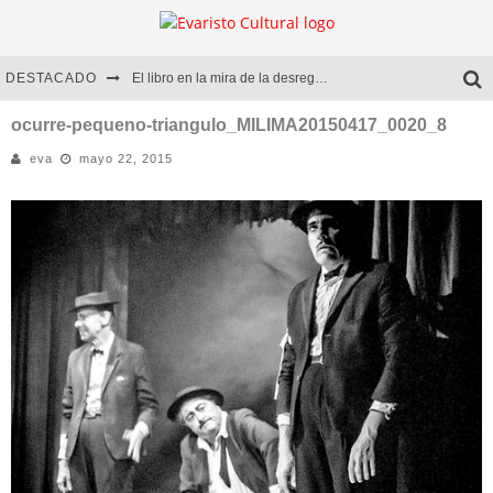
DESTACADO
El libro en la mira de la desregulación
Marcelo Rubio | El llovedor
ocurre-pequeno-triangulo_MILIMA20150417_0020_8
eva
mayo 22, 2015
Diego Meret | Hotel Acapulco
Alejandra Correa | La nieve