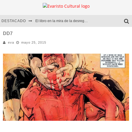
DESTACADO
El libro en la mira de la desregulación
Marcelo Rubio | El llovedor
DD7
eva
mayo 25, 2015
Diego Meret | Hotel Acapulco
Alejandra Correa | La nieve