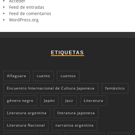
Acceder
Feed de entradas
Feed de comentarios
WordPress.org
ETIQUETAS
Alfaguara
cuento
cuentos
Encuentro Internacional de Cultura Japonesa
fantástico
género negro
Japón
Jazz
Literatura
Literatura argentina
literatura japonesa
Literatura Nacional
narrativa argentina