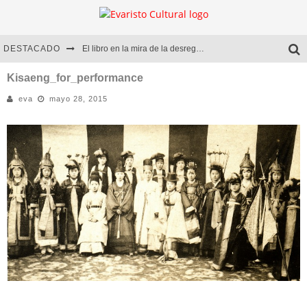
DESTACADO
El libro en la mira de la desregulación
Marcelo Rubio | El llovedor
Kisaeng_for_performance
eva
mayo 28, 2015
Diego Meret | Hotel Acapulco
Alejandra Correa | La nieve