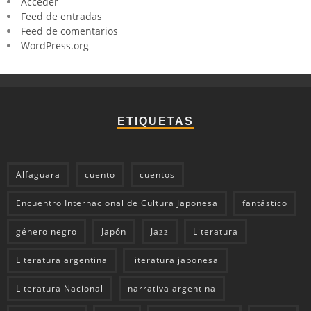
Acceder
Feed de entradas
Feed de comentarios
WordPress.org
ETIQUETAS
Alfaguara
cuento
cuentos
Encuentro Internacional de Cultura Japonesa
fantástico
género negro
Japón
Jazz
Literatura
Literatura argentina
literatura japonesa
Literatura Nacional
narrativa argentina