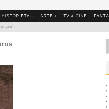
HISTORIETA
ARTE
TV & CINE
FANTÁ
REGULACIÓN
aros