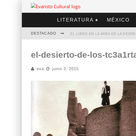
LITERATURA
MÉXICO
DESTACADO
EL LIBRO EN LA MIRA DE LA DES
MARCELO RUBIO | EL LLOVEDOR
el-desierto-de-los-tc3a1rt
DIEGO MERET | HOTEL ACAPULCO
eva
junio 3, 2015
ALEJANDRA CORREA | LA NIEVE