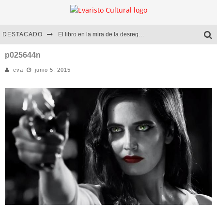
DESTACADO
El libro en la mira de la desregulación
Marcelo Rubio | El llovedor
p025644n
eva
junio 5, 2015
Diego Meret | Hotel Acapulco
Alejandra Correa | La nieve