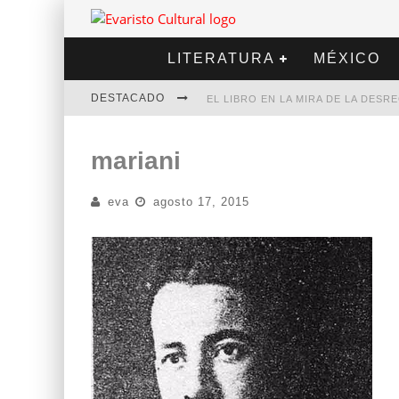
LITERATURA
MÉXICO
DESTACADO
EL LIBRO EN LA MIRA DE LA DES
MARCELO RUBIO | EL LLOVEDOR
mariani
DIEGO MERET | HOTEL ACAPULCO
eva
agosto 17, 2015
ALEJANDRA CORREA | LA NIEVE