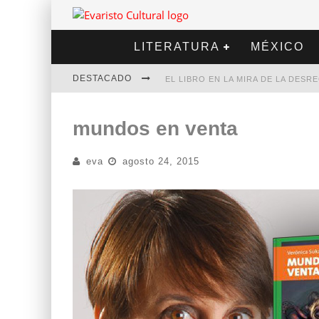
LITERATURA
MÉXICO
DESTACADO
EL LIBRO EN LA MIRA DE LA DES
MARCELO RUBIO | EL LLOVEDOR
mundos en venta
DIEGO MERET | HOTEL ACAPULCO
eva
agosto 24, 2015
ALEJANDRA CORREA | LA NIEVE