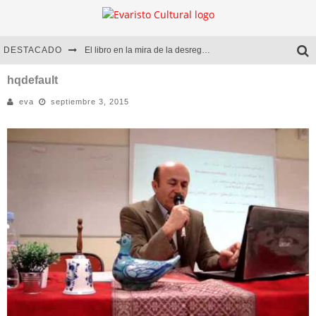
DESTACADO
El libro en la mira de la desregulación
Marcelo Rubio | El llovedor
hqdefault
eva
septiembre 3, 2015
Diego Meret | Hotel Acapulco
Alejandra Correa | La nieve