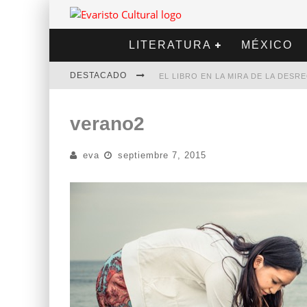
LITERATURA
MÉXICO
DESTACADO
EL LIBRO EN LA MIRA DE LA DES
MARCELO RUBIO | EL LLOVEDOR
verano2
DIEGO MERET | HOTEL ACAPULCO
eva
septiembre 7, 2015
ALEJANDRA CORREA | LA NIEVE