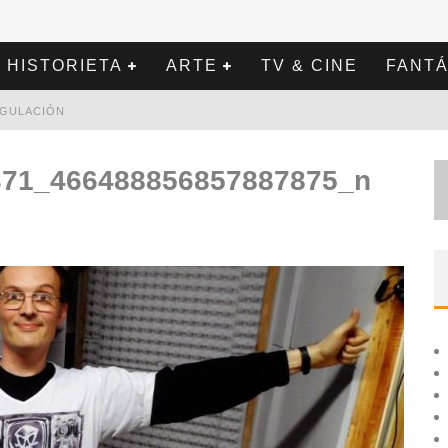
HISTORIETA
ARTE
TV & CINE
FANTÁ
REGULACIÓN
371_466488856857887875_n