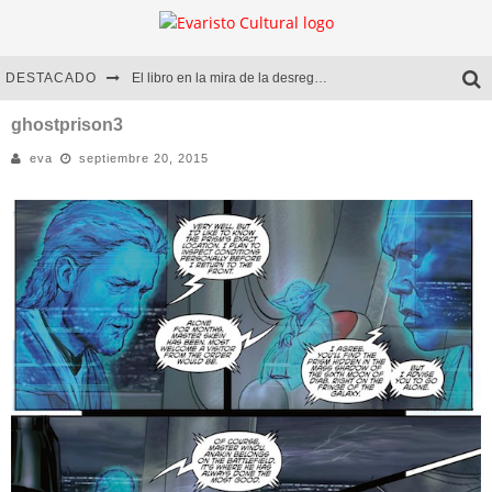
DESTACADO
El libro en la mira de la desregulación
Marcelo Rubio | El llovedor
ghostprison3
eva
septiembre 20, 2015
Diego Meret | Hotel Acapulco
Alejandra Correa | La nieve