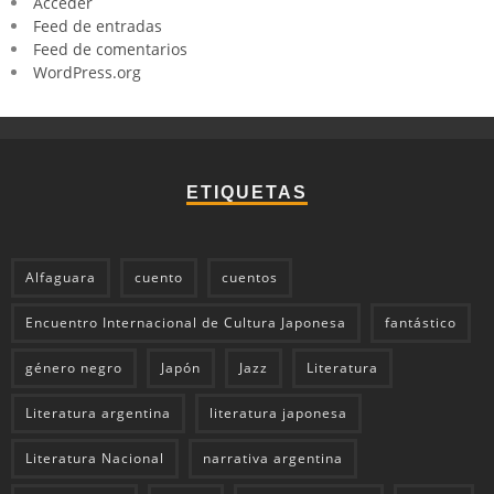
Acceder
Feed de entradas
Feed de comentarios
WordPress.org
ETIQUETAS
Alfaguara
cuento
cuentos
Encuentro Internacional de Cultura Japonesa
fantástico
género negro
Japón
Jazz
Literatura
Literatura argentina
literatura japonesa
Literatura Nacional
narrativa argentina