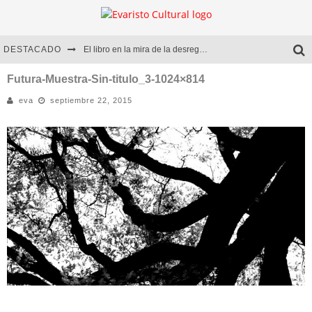
DESTACADO
El libro en la mira de la desregulación
Marcelo Rubio | El llovedor
Futura-Muestra-Sin-titulo_3-1024×814
eva
septiembre 22, 2015
Diego Meret | Hotel Acapulco
Alejandra Correa | La nieve