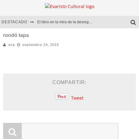
DESTACADO
El libro en la mira de la desregulación
Marcelo Rubio | El llovedor
rondó tapa
eva
septiembre 24, 2015
Diego Meret | Hotel Acapulco
Alejandra Correa | La nieve
COMPARTIR:
Tweet