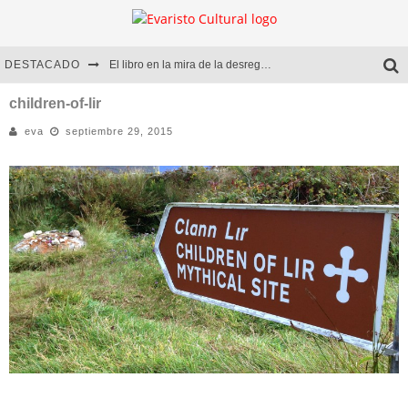
DESTACADO
El libro en la mira de la desregulación
Marcelo Rubio | El llovedor
children-of-lir
eva
septiembre 29, 2015
Diego Meret | Hotel Acapulco
Alejandra Correa | La nieve