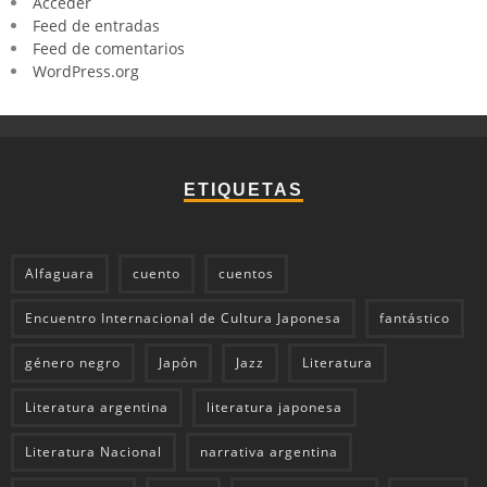
Acceder
Feed de entradas
Feed de comentarios
WordPress.org
ETIQUETAS
Alfaguara
cuento
cuentos
Encuentro Internacional de Cultura Japonesa
fantástico
género negro
Japón
Jazz
Literatura
Literatura argentina
literatura japonesa
Literatura Nacional
narrativa argentina