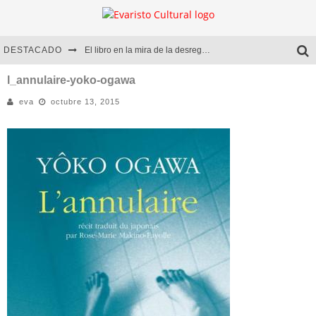
DESTACADO
El libro en la mira de la desregulación
Marcelo Rubio | El llovedor
l_annulaire-yoko-ogawa
eva
octubre 13, 2015
Diego Meret | Hotel Acapulco
Alejandra Correa | La nieve