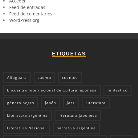
Acceder
Feed de entradas
Feed de comentarios
WordPress.org
ETIQUETAS
Alfaguara
cuento
cuentos
Encuentro Internacional de Cultura Japonesa
fantástico
género negro
Japón
Jazz
Literatura
Literatura argentina
literatura japonesa
Literatura Nacional
narrativa argentina