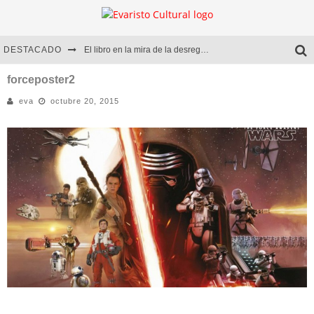
DESTACADO
El libro en la mira de la desregulación
Marcelo Rubio | El llovedor
forceposter2
eva
octubre 20, 2015
Diego Meret | Hotel Acapulco
Alejandra Correa | La nieve