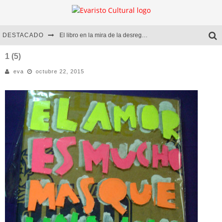
DESTACADO
El libro en la mira de la desregulación
Marcelo Rubio | El llovedor
1 (5)
eva
octubre 22, 2015
Diego Meret | Hotel Acapulco
Alejandra Correa | La nieve