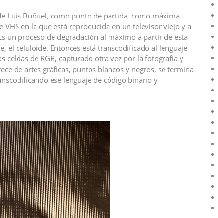
e Luis Buñuel, como punto de partida, como máxima
de VHS en la que está reproducida en un televisor viejo y a
. Es un proceso de degradación al máximo a partir de esta
 el celuloide. Entonces está transcodificado al lenguaje
as celdas de RGB, capturado otra vez por la fotografía y
rece de artes gráficas, puntos blancos y negros, se termina
nscodificando ese lenguaje de código binario y