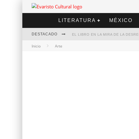
LITERATURA
MÉXICO
DESTACADO
EL LIBRO EN LA MIRA DE LA DES
Inicio
Arte
MARCELO RUBIO | EL LLOVEDOR
DIEGO MERET | HOTEL ACAPULCO
ALEJANDRA CORREA | LA NIEVE