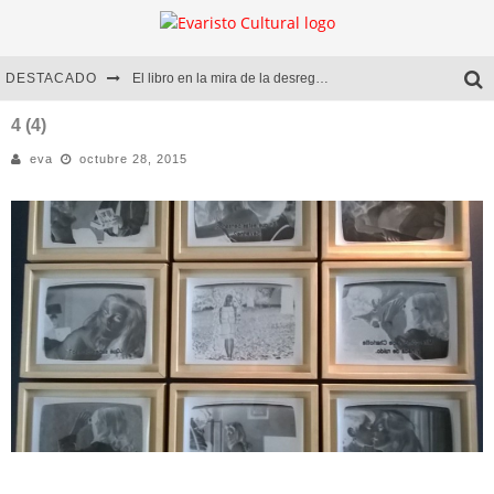
DESTACADO
El libro en la mira de la desregulación
Marcelo Rubio | El llovedor
4 (4)
eva
octubre 28, 2015
Diego Meret | Hotel Acapulco
Alejandra Correa | La nieve