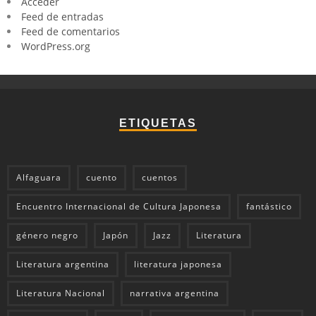
Acceder
Feed de entradas
Feed de comentarios
WordPress.org
ETIQUETAS
Alfaguara
cuento
cuentos
Encuentro Internacional de Cultura Japonesa
fantástico
género negro
Japón
Jazz
Literatura
Literatura argentina
literatura japonesa
Literatura Nacional
narrativa argentina