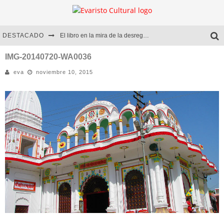
DESTACADO
El libro en la mira de la desregulación
Marcelo Rubio | El llovedor
IMG-20140720-WA0036
eva
noviembre 10, 2015
Diego Meret | Hotel Acapulco
Alejandra Correa | La nieve