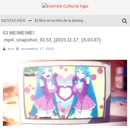
DESTACADO
El libro en la mira de la desregulación
Marcelo Rubio | El llovedor
03 ME!ME!ME!
.mp4_snapshot_01.53_[2015.11.17_15.03.07]
Diego Meret | Hotel Acapulco
eva
noviembre 17, 2015
Alejandra Correa | La nieve