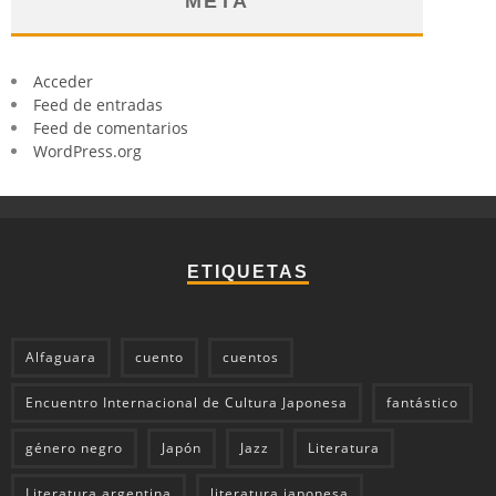
META
Acceder
Feed de entradas
Feed de comentarios
WordPress.org
ETIQUETAS
Alfaguara
cuento
cuentos
Encuentro Internacional de Cultura Japonesa
fantástico
género negro
Japón
Jazz
Literatura
Literatura argentina
literatura japonesa