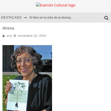
DESTACADO
El libro en la mira de la desregulación
Marcelo Rubio | El llovedor
dossa
eva
noviembre 22, 2015
Diego Meret | Hotel Acapulco
Alejandra Correa | La nieve