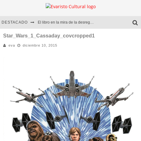
DESTACADO
El libro en la mira de la desregulación
Marcelo Rubio | El llovedor
Star_Wars_1_Cassaday_covcropped1
eva
diciembre 10, 2015
Diego Meret | Hotel Acapulco
Alejandra Correa | La nieve