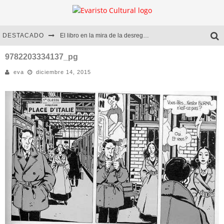
DESTACADO
El libro en la mira de la desregulación
Marcelo Rubio | El llovedor
9782203334137_pg
eva
diciembre 14, 2015
Diego Meret | Hotel Acapulco
Alejandra Correa | La nieve