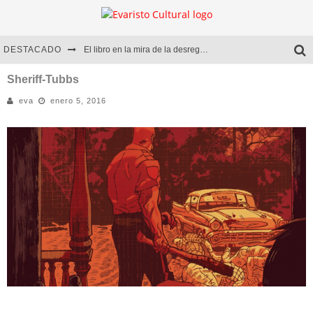
DESTACADO
El libro en la mira de la desregulación
Marcelo Rubio | El llovedor
Sheriff-Tubbs
eva
enero 5, 2016
Diego Meret | Hotel Acapulco
Alejandra Correa | La nieve