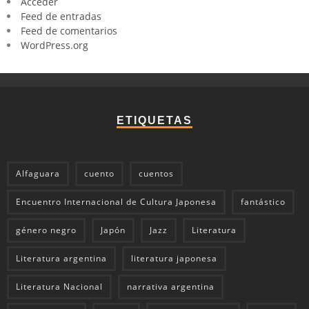
Acceder
Feed de entradas
Feed de comentarios
WordPress.org
ETIQUETAS
Alfaguara
cuento
cuentos
Encuentro Internacional de Cultura Japonesa
fantástico
género negro
Japón
Jazz
Literatura
Literatura argentina
literatura japonesa
Literatura Nacional
narrativa argentina