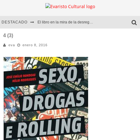
DESTACADO
El libro en la mira de la desregulación
Marcelo Rubio | El llovedor
4 (3)
eva
enero 8, 2016
Diego Meret | Hotel Acapulco
Alejandra Correa | La nieve