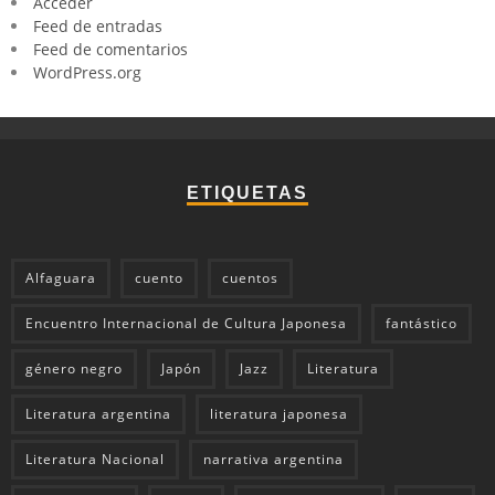
Acceder
Feed de entradas
Feed de comentarios
WordPress.org
ETIQUETAS
Alfaguara
cuento
cuentos
Encuentro Internacional de Cultura Japonesa
fantástico
género negro
Japón
Jazz
Literatura
Literatura argentina
literatura japonesa
Literatura Nacional
narrativa argentina