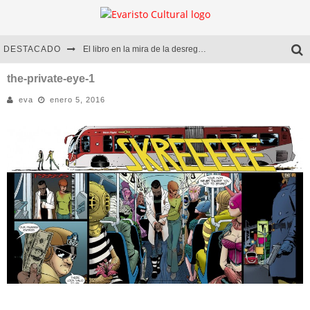
DESTACADO
El libro en la mira de la desregulación
Marcelo Rubio | El llovedor
the-private-eye-1
eva
enero 5, 2016
Diego Meret | Hotel Acapulco
Alejandra Correa | La nieve