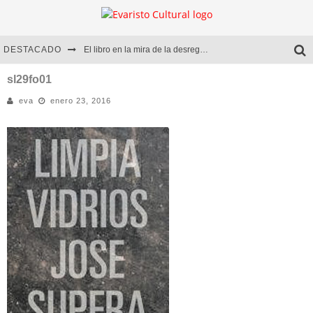
DESTACADO
El libro en la mira de la desregulación
Marcelo Rubio | El llovedor
sl29fo01
eva
enero 23, 2016
Diego Meret | Hotel Acapulco
Alejandra Correa | La nieve