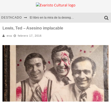
DESTACADO
El libro en la mira de la desregulación
Marcelo Rubio | El llovedor
Lewis, Ted – Asesino implacable
eva
febrero 17, 2016
Diego Meret | Hotel Acapulco
Alejandra Correa | La nieve