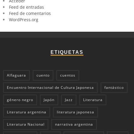
Acceder
Feed de entradas
Feed de comentarios
WordPress.org
ETIQUETAS
Alfaguara
cuento
cuentos
Encuentro Internacional de Cultura Japonesa
fantástico
género negro
Japón
Jazz
Literatura
Literatura argentina
literatura japonesa
Literatura Nacional
narrativa argentina