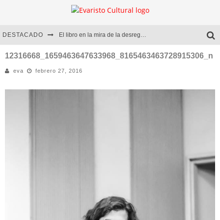
DESTACADO
El libro en la mira de la desregulación
Marcelo Rubio | El llovedor
12316668_1659463647633968_8165463463728915306_n
eva
febrero 27, 2016
Diego Meret | Hotel Acapulco
Alejandra Correa | La nieve