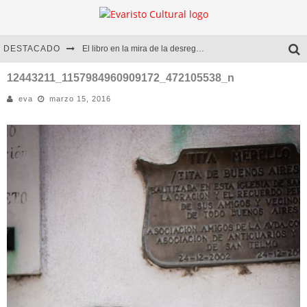
DESTACADO
El libro en la mira de la desregulación
Marcelo Rubio | El llovedor
12443211_1157984960909172_472105538_n
eva
marzo 15, 2016
Diego Meret | Hotel Acapulco
Alejandra Correa | La nieve