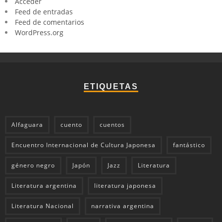
Acceder
Feed de entradas
Feed de comentarios
WordPress.org
ETIQUETAS
Alfaguara
cuento
cuentos
Encuentro Internacional de Cultura Japonesa
fantástico
género negro
Japón
Jazz
Literatura
Literatura argentina
literatura japonesa
Literatura Nacional
narrativa argentina