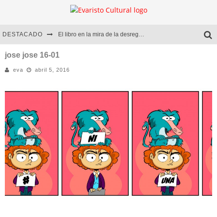
DESTACADO
El libro en la mira de la desregulación
Marcelo Rubio | El llovedor
jose jose 16-01
eva
abril 5, 2016
Diego Meret | Hotel Acapulco
Alejandra Correa | La nieve