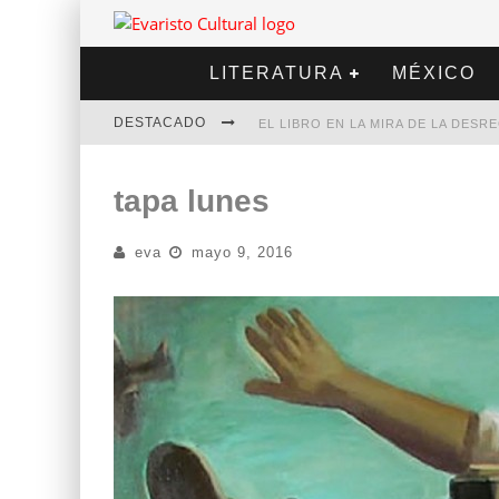
LITERATURA
MÉXICO
DESTACADO
EL LIBRO EN LA MIRA DE LA DES
MARCELO RUBIO | EL LLOVEDOR
tapa lunes
DIEGO MERET | HOTEL ACAPULCO
eva
mayo 9, 2016
ALEJANDRA CORREA | LA NIEVE