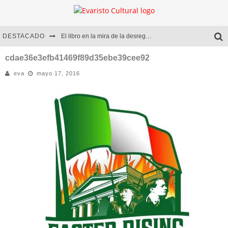
DESTACADO
El libro en la mira de la desregulación
Marcelo Rubio | El llovedor
cdae36e3efb41469f89d35ebe39cee92
eva
mayo 17, 2016
Diego Meret | Hotel Acapulco
Alejandra Correa | La nieve