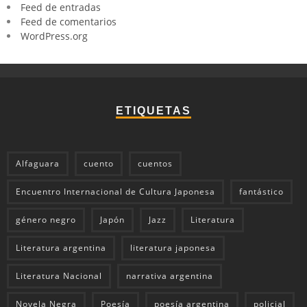
Feed de entradas
Feed de comentarios
WordPress.org
ETIQUETAS
Alfaguara
cuento
cuentos
Encuentro Internacional de Cultura Japonesa
fantástico
género negro
Japón
Jazz
Literatura
Literatura argentina
literatura japonesa
Literatura Nacional
narrativa argentina
Novela Negra
Poesía
poesía argentina
policial