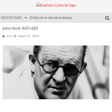
DESTACADO
El libro en la mira de la desregulación
Marcelo Rubio | El llovedor
john-ford–647×325
eva
mayo 17, 2016
Diego Meret | Hotel Acapulco
Alejandra Correa | La nieve